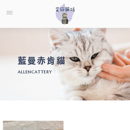
藍曼赤肯貓