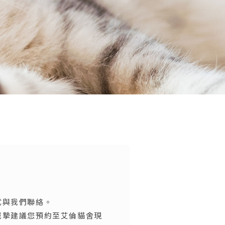
式與我們聯絡。
誠摯建議您預約至艾倫貓舍現