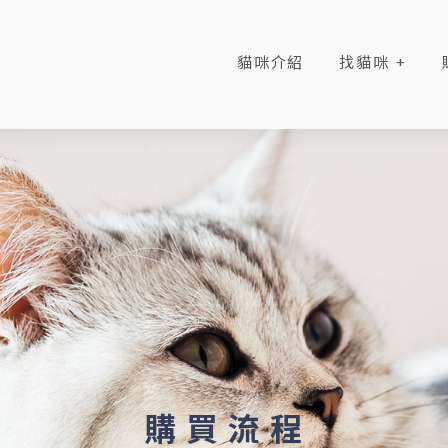
貓咪介紹
找貓咪
購 買 流 程